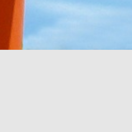
選択項目
必須
地鎮祭
上棟祭
竣工祭
家屋清祓
●お申込者様のお名前
必須
姓
名