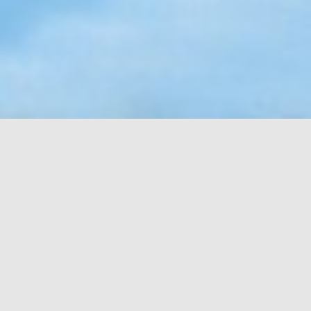
ご造営奉賛について
当社は、崇神天皇の御世に創建さ
れてより、連綿と祭祀を執り行い、
ご祭神の鎮まる廣瀬の社として、多
くの方々の祈りと信仰により、社殿
及び神域が継承されてまいりまし