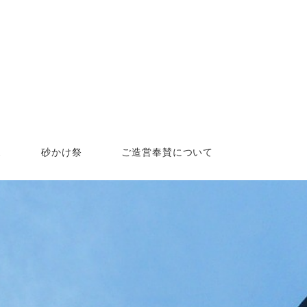
ス
砂かけ祭
ご造営奉賛について