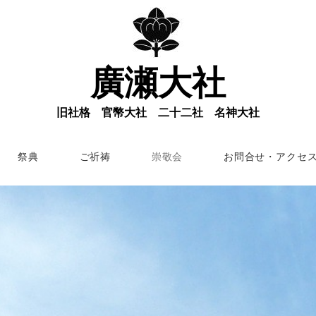
廣瀬大社
旧社格 官幣大社 二十二社 名神大社
祭典
ご祈祷
崇敬会
お問合せ・アクセ