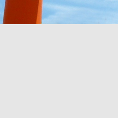
会
住を守護されます廣瀬の大神様を崇敬される方々の集
安全の祈願を行い、６月・１２月の晦日に大祓のご案
費 五千円
瀬講
姓発祥の神社である事から廣瀬姓の方々が４月に集ま
全祈願祭を行っております。