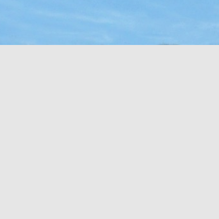
崇敬
崇敬会
衣食
〒６３６-００５１
家内
奈良県北葛城郡河合町川合９９
TEL：０７４５-５６-２０６５
年会
祈祷受付・御朱印・授与品
午前８時より午後５時迄
廣
御祈祷
廣瀬
家内安全 身体健康
内安
商売繁盛 除災招福